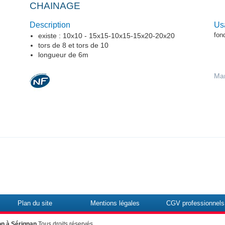
CHAINAGE
Description
Us
fon
existe : 10x10 - 15x15-10x15-15x20-20x20
tors de 8 et tors de 10
longueur de 6m
Ma
Plan du site
Mentions légales
CGV professionnels
on à Sérignan
Tous droits réservés