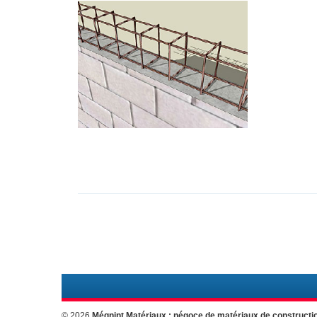
© 2026
Mégnint Matériaux : négoce de matériaux de constructi